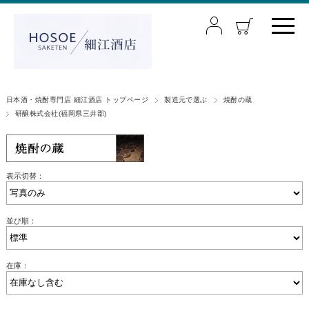
日本酒・焼酎専門店 細江酒店 トップページ
製造元で選ぶ
焼酎の蔵
研醸株式会社(福岡県三井郡)
表示切替：
並び順：
在庫：