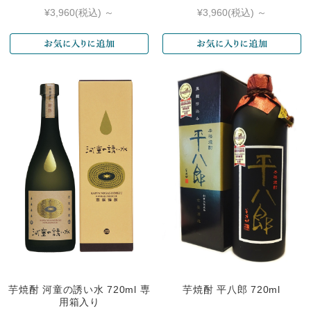
¥3,960
(税込)
～
¥3,960
(税込)
～
芋焼酎 河童の誘い水 720ml 専
芋焼酎 平八郎 720ml
用箱入り