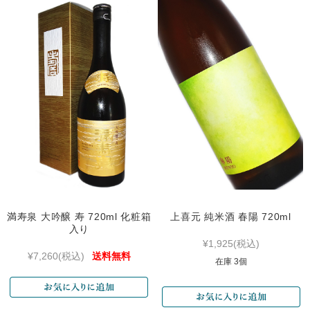
満寿泉 大吟醸 寿 720ml 化粧箱
上喜元 純米酒 春陽 720ml
入り
¥1,925
(税込)
¥7,260
(税込)
送料無料
在庫 3個