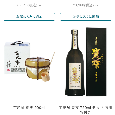
¥5,940
(税込)
～
¥3,960
(税込)
～
芋焼酎 甕雫 900ml
芋焼酎 甕雫 720ml 瓶入り 専用
箱付き