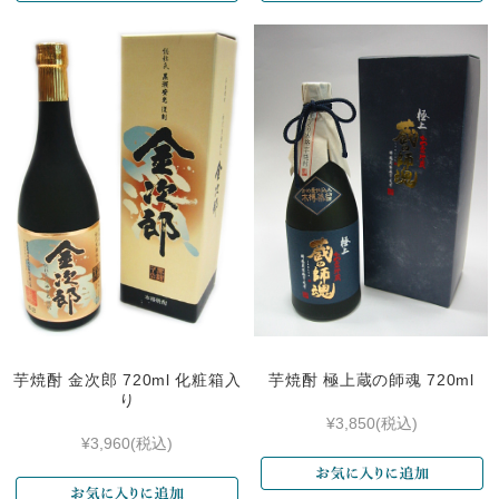
芋焼酎 金次郎 720ml 化粧箱入
芋焼酎 極上蔵の師魂 720ml
り
¥3,850
(税込)
¥3,960
(税込)