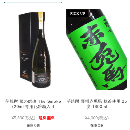
芋焼酎 蔵の師魂 The Smoke
芋焼酎 薩州赤兎馬 抹茶使用 25
720ml 専用化粧箱入り
度 1800ml
¥5,830
(税込)
送料無料
¥4,000
(税込)
在庫 6個
在庫 2個