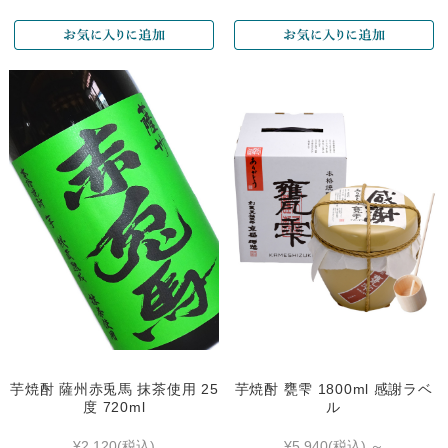
芋焼酎 薩州赤兎馬 抹茶使用 25
芋焼酎 甕雫 1800ml 感謝ラベ
度 720ml
ル
¥2,120
(税込)
¥5,940
(税込)
～