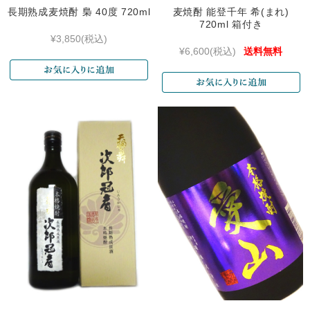
長期熟成麦焼酎 梟 40度 720ml
麦焼酎 能登千年 希(まれ)
720ml 箱付き
¥3,850
(税込)
¥6,600
(税込)
送料無料