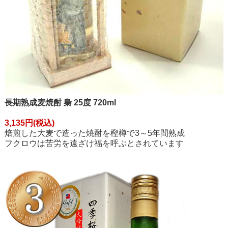
長期熟成麦焼酎 梟 25度 720ml
3,135円(税込)
焙煎した大麦で造った焼酎を樫樽で3～5年間熟成
フクロウは苦労を遠ざけ福を呼ぶとされています