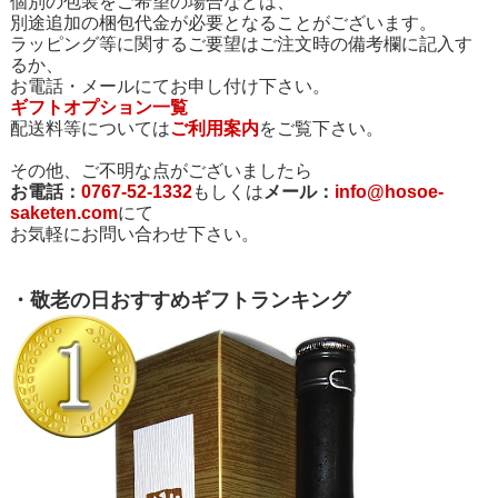
個別の包装をご希望の場合などは、
別途追加の梱包代金が必要となることがございます。
ラッピング等に関するご要望はご注文時の備考欄に記入す
るか、
お電話・メールにてお申し付け下さい。
ギフトオプション一覧
配送料等については
ご利用案内
をご覧下さい。
その他、ご不明な点がございましたら
お電話：
0767-52-1332
もしくは
メール：
info@hosoe-
saketen.com
にて
お気軽にお問い合わせ下さい。
・敬老の日おすすめギフトランキング