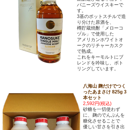
パニーズウイスキーで
す。
3基のポットスチルで造
り分けた原酒を、
樽貯蔵焼酎「メローコ
ヅル」で使用した
アメリカンホワイトオ
ークのリチャーカスク
で熟成。
これをキーモルトにブ
レンドを吟味し、ボト
リングしています。
八海山 麹だけでつく
ったあまさけ 825g 3
本セット
2,592円(税込)
砂糖を一切使わず
に、麹のでんぷんを
糖化させることで
優しい甘さを引き出