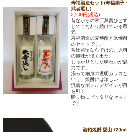
寿福酒造セット(寿福絹子・
武者返し)
3,500円(税込)
昔ながらの常圧蒸留ひとす
じでこだわり続けている蔵
元、
寿福酒造の麦焼酎と米焼酎
のセットです。
常圧蒸留ならではの、原料
の風味が強く出た、
しっかりとした味わいが魅
力です。
揃って細身の透明ガラスと
いう、焼酎には珍しい
流麗なボトルデザインが目
を引く、
贈り物にピッタリなセット
です。
酒粕焼酎 愛山 720ml