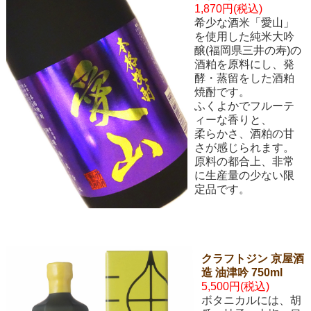
1,870円(税込)
希少な酒米「愛山」
を使用した純米大吟
醸(福岡県三井の寿)の
酒粕を原料にし、発
酵・蒸留をした酒粕
焼酎です。
ふくよかでフルーテ
ィーな香りと、
柔らかさ、酒粕の甘
さが感じられます。
原料の都合上、非常
に生産量の少ない限
定品です。
クラフトジン 京屋酒
造 油津吟 750ml
5,500円(税込)
ボタニカルには、胡