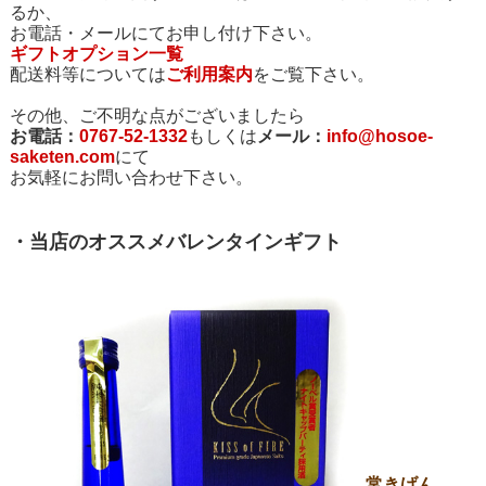
るか、
お電話・メールにてお申し付け下さい。
ギフトオプション一覧
配送料等については
ご利用案内
をご覧下さい。
その他、ご不明な点がございましたら
お電話：
0767-52-1332
もしくは
メール：
info@hosoe-
saketen.com
にて
お気軽にお問い合わせ下さい。
・当店のオススメバレンタインギフト
常きげん