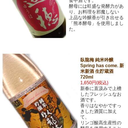
食中酒です。
酵母には旺盛な発酵力があ
り、お料理を邪魔しない
上品な吟醸香が引き出せる
「熊本酵母」を使用しまし
た。
臥龍梅 純米吟醸
Spring has come. 新
米新酒 生貯蔵酒
720ml
1,650円(税込)
新春に直汲みで上槽
したフレッシュなお
酒です。
香りはなやかですっ
きした酒質に加え
て、
リンゴ酸高生産性の