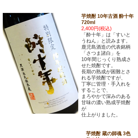
芋焼酎 10年古酒 酔十年
720ml
2,400円(税込)
「酔十年」は「すいと
うねん」と読みます。
鹿児島酒造の代表銘柄
「さつま諸白」を
10年間じっくり熟成さ
せた焼酎です。
長期の熟成が困難とさ
れる芋焼酎ですが、
丁寧に管理・手入れを
することで、
まろやかで深みのある
甘味の濃い熟成芋焼酎
が
仕上がりました。
芋焼酎 蔵の師魂 3色