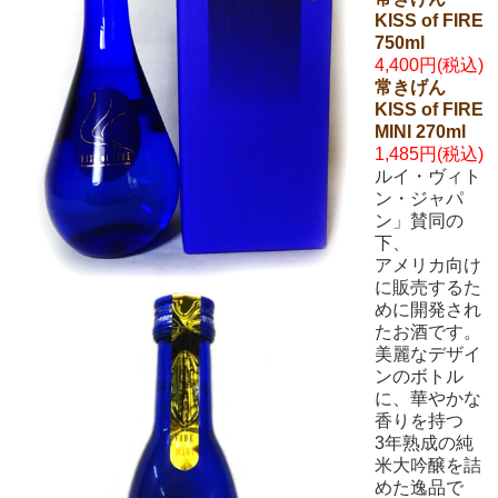
KISS of FIRE
750ml
4,400円(税込)
常きげん
KISS of FIRE
MINI 270ml
1,485円(税込)
ルイ・ヴィト
ン・ジャパ
ン」賛同の
下、
アメリカ向け
に販売するた
めに開発され
たお酒です。
美麗なデザイ
ンのボトル
に、華やかな
香りを持つ
3年熟成の純
米大吟醸を詰
めた逸品で