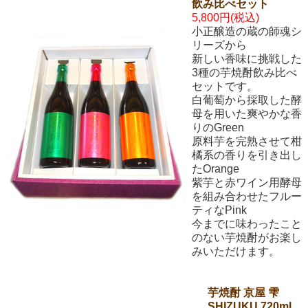
飲み比べセット
5,800円(税込)
小正醸造の蔵の師魂シ
リーズから
新しい香味に挑戦した
3種の芋焼酎飲み比べ
セットです。
白葡萄から採取した酵
母を用いた爽やかな香
りのGreen
原料芋を完熟させて柑
橘系の香りを引き出し
たOrange
紫芋と赤ワイン用酵母
を組み合わせたフルー
ティなPink
今までに味わったこと
のない芋焼酎がお楽し
みいただけます。
芋焼酎 京屋 雫
SHIZUKU 720ml