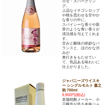
ロゼ・スパークリン
グ。
上品なイチゴシロップ
や桃を思わせる甘やか
な香りの中に、
スパイシーな香りや新
芽のような青い香りが
清涼感を与えてくれま
す。
甘みと酸味の絶妙なバ
ランスと、ほのかな渋
みが
奥行きをもたせてい
て、気品ある味わいに
仕上がりました。
ジャパニーズウイスキ
ー シングルモルト 嘉之
助 700ml
9,900円(税込)
老舗焼酎メーカー、小
正醸造が造る本格ジャ