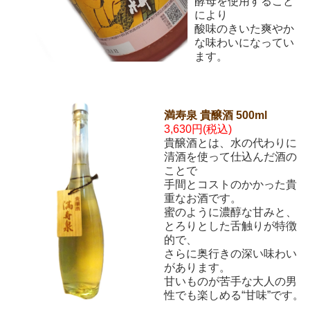
酵母を使用すること
により
酸味のきいた爽やか
な味わいになってい
ます。
満寿泉 貴醸酒 500ml
3,630円(税込)
貴醸酒とは、水の代わりに
清酒を使って仕込んだ酒の
ことで
手間とコストのかかった貴
重なお酒です。
蜜のように濃醇な甘みと、
とろりとした舌触りが特徴
的で、
さらに奥行きの深い味わい
があります。
甘いものが苦手な大人の男
性でも楽しめる“甘味”です。