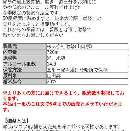
獺祭の最上級銘柄、磨き二割三分をお燗用に
やや低めのアルコール度数で仕上げた
冬季限定の贅沢な逸品です。
50度程度に温めますと、純米大吟醸「獺祭」の
香りをたっぷりと堪能頂けます。
これからの季節には、普段とは違う獺祭で
温かい夜をお過ごしください。
製造元
株式会社獺祭(山口県)
内容量
720ml
原材料
米、米麹
アルコール度数
14度
保管方法
直射日光を避け冷暗所で保存
原料米
山田錦
精米歩合
23%
※より多くの方にお届けできるよう、販売数を制限してお
ります。
本品は一度のご注文で6点までの販売とさせていただきま
す。
【獺祭とは】
獺(カワウソ)は捕らえた魚を岸に並べる習性があります。