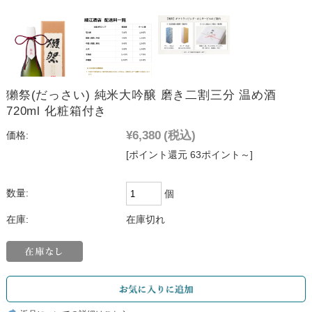
獺祭(だっさい) 純米大吟醸 磨き二割三分 温め酒
720ml 化粧箱付き
¥6,380
(税込)
価格:
[ポイント還元 63ポイント～]
数量:
個
在庫:
在庫切れ