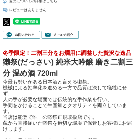
返品についての詳細はこちら
レビューはありません
冬季限定！二割三分をお燗用に調整した贅沢な逸品
獺祭(だっさい) 純米大吟醸 磨き二割三
分 温め酒 720ml
今最も勢いがある日本酒と言える獺祭。
機械による効率化を進める一方で品質は決して犠牲にせ
ず、
人の手が必要な場面では伝統的な手作業を行い、
手間をかけることで生産量とクオリティを両立していま
す。
当店は能登で唯一の獺祭正規取扱店です。
蔵から直接届いた獺祭を適切な環境で保管しお客様にお届
けします。