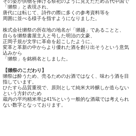
その姿が供物を捧げる祭祀のように見えたため古代中国で
「獺祭」と表現され、
唐代には転じて、詩作の際に多くの参考資料等を
周囲に並べる様子を指すようになりました。
株式会社獺祭の所在地の地名が「獺越」であることと、
自らを獺祭書屋主人と号した明治の文豪、
正岡子規が文学に革命を起こしたように、
変革と革新の中からより優れた酒を創り出そうという意気
込みから
「獺祭」を銘柄名としました。
【獺祭のこだわり】
獺祭は酔うため、売るためのお酒ではなく、味わう酒を目
指しています。
ひたすら品質重視で、原則として純米大吟醸しか造らない
という方針のため
蔵内の平均精米率は41%という一般的な酒蔵では考えられ
ない数字となっております。