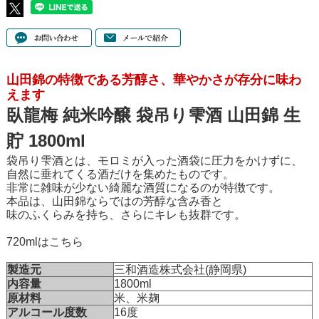
山田錦の特徴である芳醇さ、華やかさが存分に味わ
えます
臥龍梅 純米吟醸 袋吊り雫酒 山田錦 生
貯 1800ml
袋吊り雫酒とは、モロミが入った酒袋に圧力をかけずに、
自然に垂れてくる酒だけを集めたものです。
非常に雑味が少ない綺麗な酒質になるのが特徴です。
本品は、山田錦ならではの芳醇な含み香と
味のふくらみを持ち、さらにキレも抜群です。
720mlはこちら
製造元
三和酒造株式会社(静岡県)
内容量
1800ml
原材料
米、米麹
アルコール度数
16度