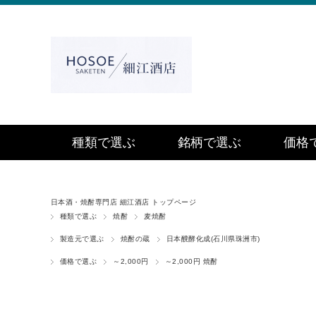
種類で選ぶ
銘柄で選ぶ
価格
日本酒・焼酎専門店 細江酒店 トップページ
種類で選ぶ
焼酎
麦焼酎
製造元で選ぶ
焼酎の蔵
日本醗酵化成(石川県珠洲市)
価格で選ぶ
～2,000円
～2,000円 焼酎