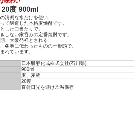
な味わい
0度 900ml
の清冽な水だけを使い、
って醸造した本格麦焼酎です。
とした口当たりで、
きしない家呑みの定番焼酎です。
期、大阪発祥とされる
、各地に伝わったものの一形態で、
まれています。
日本醗酵化成株式会社(石川県)
900ml
麦、麦麹
20度
直射日光を避け常温保存