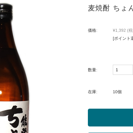
麦焼酎 ちょん
価格:
¥1,392
(税
[ポイント
数量:
在庫:
10個