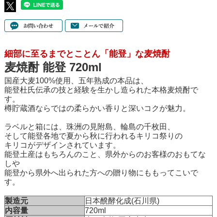
細部に至るまでとことん「能登」な麦焼酎
麦焼酎 能登 720ml
国産大麦100%使用、五年熟成の本品は、
能登杜氏伝承の技と経験を生かし造られた本格麦焼酎で
す。
樽貯蔵酒ならではの柔らかい香りと深いコクが魅力。
ラベルと箱には、珠洲の見附島、輪島の千枚田、
そして能登各地で夏から秋に行われるキリコ祭りの
キリコがデザインされています。
能登土産はもちろんのこと、県外からのお客様のおもてな
しや
能登から県外へ出られた方への贈り物にももってこいで
す。
製造元
日本醗酵化成(石川県)
内容量
720ml