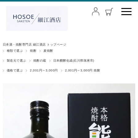
日本酒・焼酎専門店 細江酒店 トップページ
種類で選ぶ
焼酎
麦焼酎
製造元で選ぶ
焼酎の蔵
日本醗酵化成(石川県珠洲市)
価格で選ぶ
2,001円～3,000円
2,001円～3,000円 焼酎