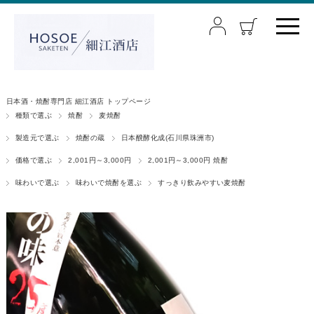
日本酒・焼酎専門店 細江酒店 トップページ
種類で選ぶ
焼酎
麦焼酎
製造元で選ぶ
焼酎の蔵
日本醗酵化成(石川県珠洲市)
価格で選ぶ
2,001円～3,000円
2,001円～3,000円 焼酎
味わいで選ぶ
味わいで焼酎を選ぶ
すっきり飲みやすい麦焼酎