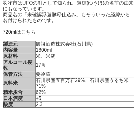
羽咋市はUFOの町として知られ、遊穂(ゆうほ)の名前の由来
にもなっています。
商品名の「未確認浮遊酵母仕込み」もそういった経緯から
名付けられたものです。
720mlはこちら
製造元
御祖酒造株式会社(石川県)
内容量
1800ml
原材料
米、米麹
アルコール度
17度
数
保管方法
要冷蔵
石川県産五百万石29%、石川県産うるち米
原料米
71%
精米歩合
62%
日本酒度
+5
酸度
2.3