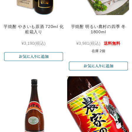
芋焼酎 やきいも原酒 720ml 化
芋焼酎 明るい農村の四季 冬
粧箱入り
1800ml
¥3,190
(税込)
¥3,981
(税込)
送料無料
在庫 2個