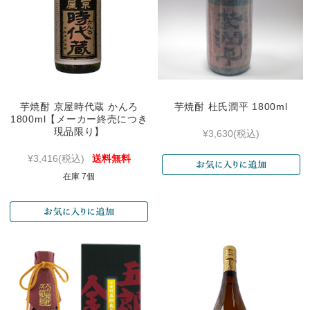
芋焼酎 京屋時代蔵 かんろ
芋焼酎 杜氏潤平 1800ml
1800ml【メーカー終売につき
現品限り】
¥3,630
(税込)
¥3,416
(税込)
送料無料
在庫 7個