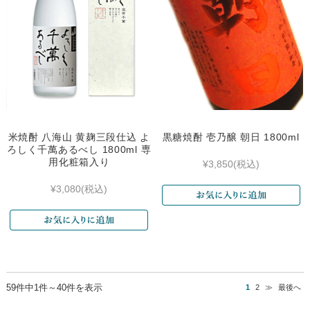
米焼酎 八海山 黄麹三段仕込 よ
黒糖焼酎 壱乃醸 朝日 1800ml
ろしく千萬あるべし 1800ml 専
用化粧箱入り
¥3,850
(税込)
¥3,080
(税込)
59件中1件～40件を表示
1
2
≫
最後へ