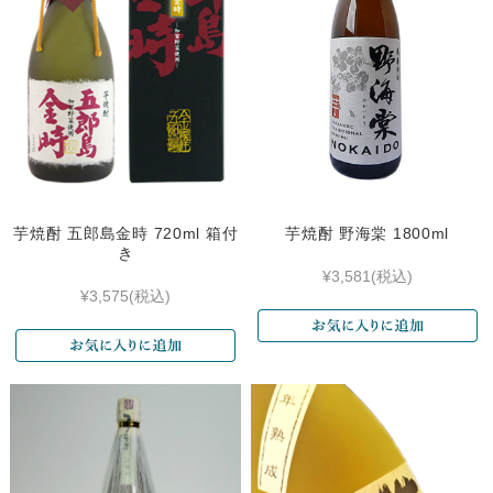
芋焼酎 五郎島金時 720ml 箱付
芋焼酎 野海棠 1800ml
き
¥3,581
(税込)
¥3,575
(税込)